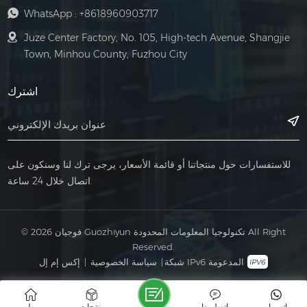
WhatsApp :
+8618960903717
Juze Center Factory, No. 105, High-tech Avenue, Shangjie
Town, Minhou County, Fuzhou City
اشترك
للاستفسارات حول منتجاتنا أو قائمة الأسعار، يرجى ترك لنا وسنكون على
اتصال خلال 24 ساعة.
© 2026 فوجيان Guozhiyun تكنولوجيا المعلومات المحدودة All Right
Reserved.
شبكة IPv6 المدعومة
|
سياسة الخصوصية
|
إكس إم إل
واتس اب
اتصل بنا
منتجات
وطن