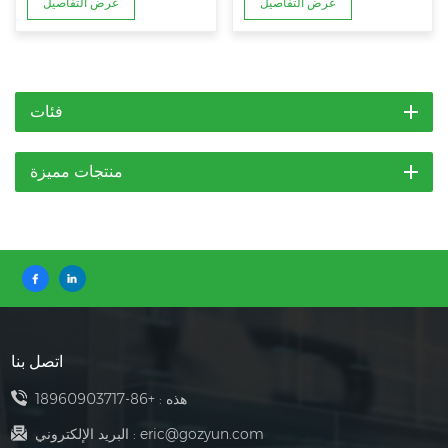
عرض التفاصيل
عرض التفاصيل
فئات
منتجات مميزة
اتصل بنا
هذه :
+86-18960903717
eric@gozyun.com
البريد الإلكتروني :