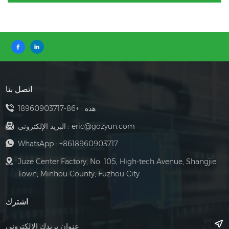
اتصل بنا
هذه :
+86-18960903717
eric@gozyun.com
البريد الإلكتروني :
WhatsApp :
+8618960903717
Juze Center Factory, No. 105, High-tech Avenue, Shangjie
Town, Minhou County, Fuzhou City
اشترك