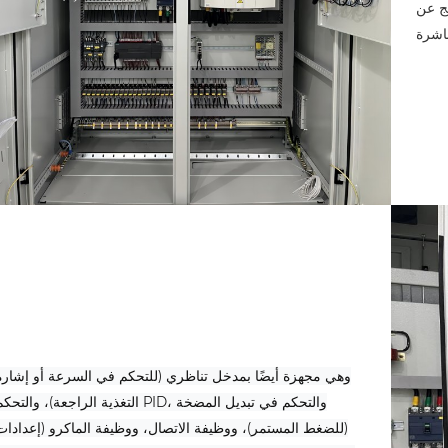
تج عن
وهي مجهزة أيضًا بمدخل تناظري (للتحكم في السرعة أو إشارة
التغذية الراجعة)، والتحكم PID، والتحكم في تبديل المضخ
(للضغط المستمر)، ووظيفة الاتصال، ووظيفة الماكرو (إعدادات