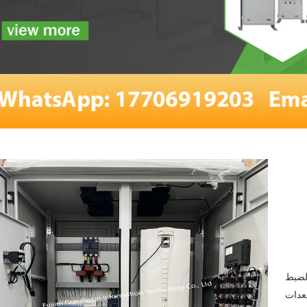
لضبط
معدات