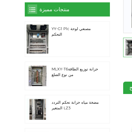
منتجات مميزة
YY-G1 Plc مصنعي لوحة
التحكم
MLXY-T6خزانة توزيع الطاقة
من نوع الضلع
ج
مضخة مياه خزانة تحكم التردد
المتغير LZ3