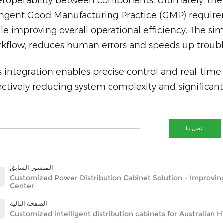
eroperability between components. Ultimately, the
ingent Good Manufacturing Practice (GMP) requir
le improving overall operational efficiency. The si
kflow, reduces human errors and speeds up trouble
s integration enables precise control and real-time 
ectively reducing system complexity and significant
اتصل بنا
المنشور السابق
Customized Power Distribution Cabinet Solution - Improvi
Center
الصفحة التالية
Customized intelligent distribution cabinets for Australian