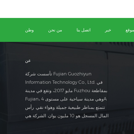
موقع
خبر
اتصل بنا
من نحن
وطن
عن
تأسست شركة Fujian Guozhiyun
Information Technology Co., Ltd. في
مايو 2017، وتقع في مدينة Fuzhou بمقاطعة
Fujian، وهي مدينة سياحية على مستوى 4A
تتمتع بمناظر طبيعية جميلة وهواء نقي. رأس
المال المسجل هو 10 مليون يوان. الشركة هي
شركة تجارة خارجية تركز على مجال التحكم
الكهربائي الصناعي.