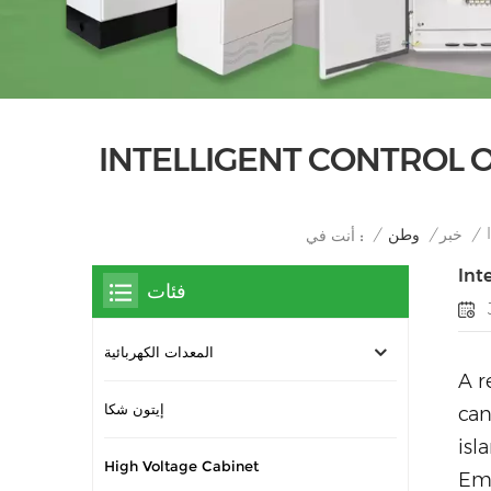
INTELLIGENT CONTROL 
/
وطن
/
خبر
/
أنت في :
Int
فئات
المعدات الكهربائية
A r
إيتون شكا
can
isl
High Voltage Cabinet
Eme