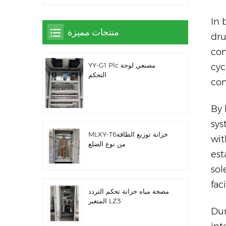
In 
منتجات مميزة
dru
com
YY-G1 Plc مصنعي لوحة
cyc
التحكم
com
By 
sys
MLXY-T6خزانة توزيع الطاقة
wit
من نوع الضلع
est
sol
fac
مضخة مياه خزانة تحكم التردد
المتغير LZ3
Dur