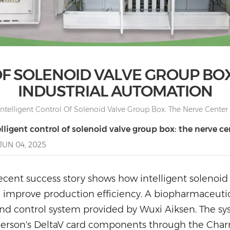
OF SOLENOID VALVE GROUP BOX
INDUSTRIAL AUTOMATION
Intelligent Control Of Solenoid Valve Group Box: The Nerve Center
elligent control of solenoid valve group box: the nerve c
JUN 04, 2025
ecent success story shows how intelligent solenoid
 improve production efficiency. A biopharmaceuti
and control system provided by Wuxi Aiksen. The sy
rson's DeltaV card components through the Char