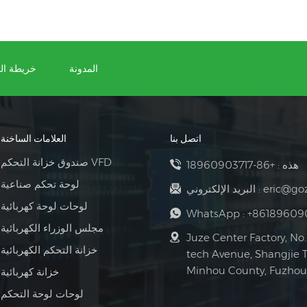
المدونة
خريطة ال
اتصل بنا
العلامات الساخنة
صندوق خزانة التحكم VFD
+86-18960903717
هذه :
لوحة تحكم صناعية
البريد الإلكتروني :
eric@go
لوحات لوحة كهربائية
WhatsApp :
+86189609
مجلس الوزراء الكهربائية
Juze Center Factory, No.
خزانة التحكم الكهربائية
tech Avenue, Shangjie 
Minhou County, Fuzhou 
خزانة كهربائية
لوحات لوحة التحكم