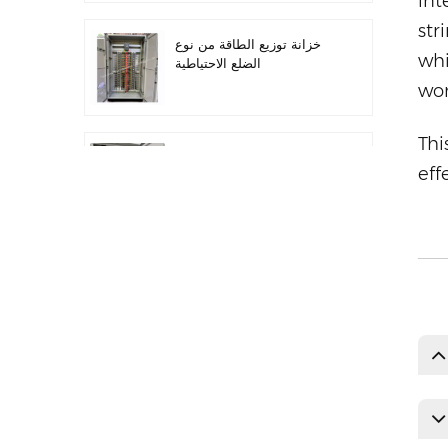
int
str
خزانة توزيع الطاقة من نوع
whi
الضلع الاحتياطية
wor
Thi
أتمتة معدات التوزيع معدات
eff
التحكم PLC
خزانة التحكم الكهربائية
لتحويل التردد القابل للبرمجة
خزانة عداد كهربائي تستخدم
في صندوق عداد كهربائي
لمراكز التسوق