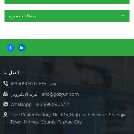
منتجات مميزة
اتصل بنا
هذه :
+86-18960903717
eric@gozyun.com
البريد الإلكتروني :
WhatsApp :
+8618960903717
Juze Center Factory, No. 105, High-tech Avenue, Shangjie
Town, Minhou County, Fuzhou City