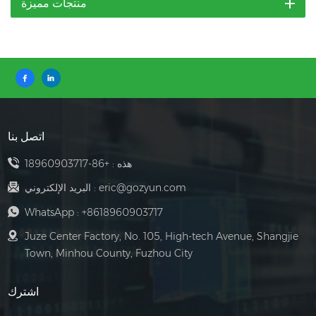
منتجات مميزة
اتصل بنا
هذه :
+86-18960903717
eric@gozyun.com
البريد الإلكتروني :
WhatsApp :
+8618960903717
Juze Center Factory, No. 105, High-tech Avenue, Shangjie
Town, Minhou County, Fuzhou City
اشترك