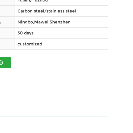
Fujian/Fuzhou
Carbon steel/stainless steel
Ningbo,Mawei,Shenzhen
ميناء
30 days
customized