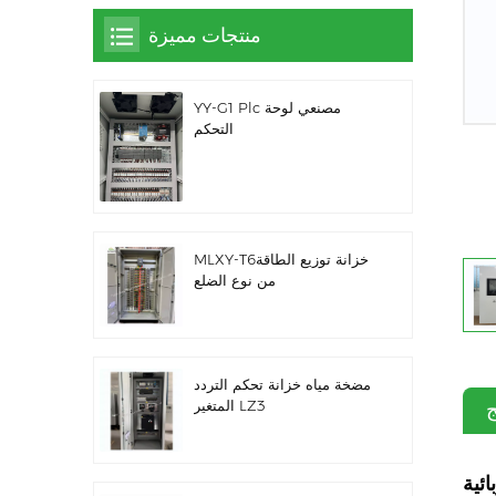
منتجات مميزة
YY-G1 Plc مصنعي لوحة
التحكم
MLXY-T6خزانة توزيع الطاقة
من نوع الضلع
مضخة مياه خزانة تحكم التردد
ج
المتغير LZ3