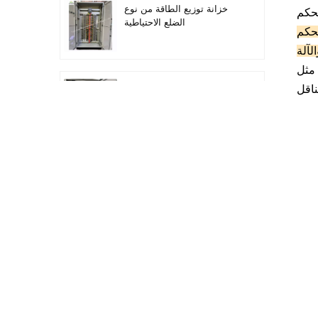
خزانة توزيع الطاقة من نوع
الية، ولها أداء مستقر، وقابلية
الضلع الاحتياطية
التردد،
لآلة
 العلوي
أتمتة معدات التوزيع معدات
التحكم PLC
خزانة التحكم الكهربائية
لتحويل التردد القابل للبرمجة
خزانة عداد كهربائي تستخدم
في صندوق عداد كهربائي
لمراكز التسوق