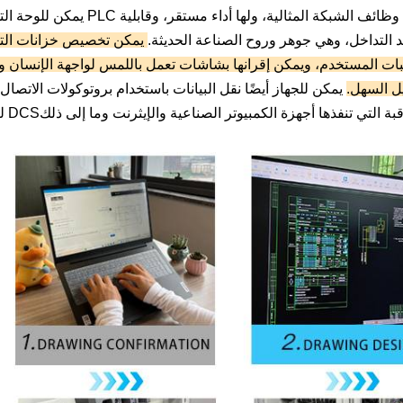
يمكن للوحة التحكم PLC إكمال أتمتة المعدات والتحكم في أتمتة العمليات، وتحقيق وظائف الشبكة المث
التداخل، وهي جوهر وروح الصناعة الحديثة.
يمكن تخصيص خزانات التحكم PLC، وخزانات تحويل 
لبات المستخدم، ويمكن إقرانها بشاشات تعمل باللمس لواجهة الإنسان وا
ل السهل.
يمكن للجهاز أيضًا نقل البيانات باستخدام بروتوكولات الاتصال مثل modbus وprofibus على الكمبيوتر
بة التي تنفذها أجهزة الكمبيوتر الصناعية والإيثرنت وما إلى ذلك