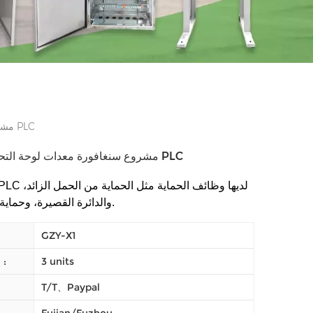
مشروع سنغافورة معدات لوحة التحكم الكهربائية PLC
مشروع سنغافورة معدات لوحة التحكم الكهربائية PLC
والدائرة القصيرة، وحماية فقدان الطور.
GZY-X1
3 units
النظام (موك) :
T/T、Paypal