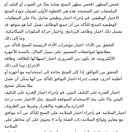
فحص المظهر: افحص مظهر المنتج بعناية بحثًا عن العيوب أو التلف أو
الملصقات غير الصحيحة. هذه هي الخطوة الأولى لضمان جودة المنتج.
الاختبار الوظيفي: قم بإجراء اختبار وظيفي شامل بناءً على المتطلبات
الوظيفية للمنتج للتأكد من أن جميع الوظائف تعمل كما هو متوقع. قد
يشمل ذلك اختبار وظائف البرنامج، واختبار حركة المكونات الميكانيكية،
وما إلى ذلك.
التحقق من الأداء: اختبار مؤشرات الأداء الرئيسية للمنتج للتأكد من
مطابقتها لمواصفات التصميم. على سبيل المثال، بالنسبة للأجهزة
الإلكترونية، قد يكون من الضروري اختبار استهلاكها للطاقة، وطاقة
الإخراج، وما إلى ذلك.
التحقق من التوافق: إذا كان المنتج بحاجة إلى استخدامه مع أجهزة أو
أنظمة أخرى، فيجب إجراء اختبار التوافق للتأكد من أنها يمكن أن تعمل
معًا بشكل صحيح.
اختبار القدرة على التكيف البيئي: قم بإجراء اختبار القدرة على التكيف
البيئي بناءً على بيئة الاستخدام المتوقعة للمنتج، مثل الاختبار تحت درجة
الحرارة والرطوبة والاهتزاز وغيرها من الظروف.
اختبار السلامة: قم بإجراء اختبار السلامة على المنتج للتأكد من أنه يتوافق
مع معايير ولوائح السلامة ذات الصلة وأنه لا يحتوي على أي مخاطر على
السلامة.