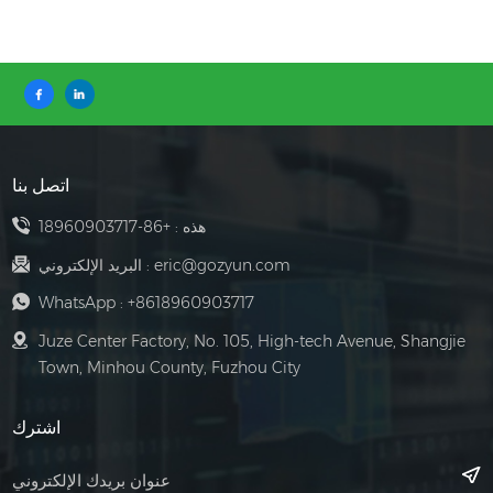
اتصل بنا
هذه :
+86-18960903717
eric@gozyun.com
البريد الإلكتروني :
WhatsApp :
+8618960903717
Juze Center Factory, No. 105, High-tech Avenue, Shangjie
Town, Minhou County, Fuzhou City
اشترك