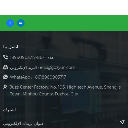
اتصل بنا
هذه :
+86-18960903717
eric@gozyun.com
البريد الإلكتروني :
WhatsApp :
+8618960903717
Juze Center Factory, No. 105, High-tech Avenue, Shangjie
Town, Minhou County, Fuzhou City
اشترك