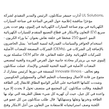
أدارت جينيفر سكانلون، الرئيس والمدير التنفيذي لشركة UL Solutions،
مؤخرًا مناقشة إعلامية حول الفرص المتاحة في صناعة السيارات
الكهربائية في يوم صناعة السيارات الكهربائية في إلينوي، وهو حدث يعزز
التعاون والابتكار في قطاع التصنيع المتقدم للسيارات الكهربائية (EV) سريع
النمو. اجتمع 250 شخصًا في حلقة نقاش بعنوان "ما وراء الكربون -
استخدام الحوافز والسياسات الفيدرالية لتنمية الصناعة". يمثل الحاضرون
الشركات المصنعة للمعدات الأصلية (OEMs)، بالإضافة إلى الشركات في
سلسلة توريد OEM للمركبات الكهربائية. وقبل حلقة النقاش، قاد حاكم
إلينوي جيه بي بريتزكر محادثة جانبية حول الفرص الفريدة والغنية لمصنعي
المعدات الأصلية في البنية التحتية للشحن والإمداد. عملت سكانلون
كمنسقة في دورها كرئيس مشارك لـ Innovate Illinois - وهو تحالف
متنوع من قادة الأعمال ومؤسسات التعليم العالي والمسؤولين الحكوميين.
وشددت كلماتها الافتتاحية على التأثير الواسع النطاق للانتقال إلى الطاقة
النظيفة. وقالت سكانلون: "إن المجتمع في منتصف تحول لا يحدث إلا مرة
واحدة في كل جيل، حيث أن كهربة كل شيء تعطل الطريقة التي نولد بها
الطاقة ونخزنها ونقلها ونستهلكها". قال. طلب سكانلون من كل عضو في
اللجنة وصف استراتيجياته للاستفادة من التعاون من أجل الابتكار وفتح