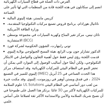
الفرص ذات الصلة في قطاع السيارات الكهربائية.
انضم إلى سكانلون في هذه اللجنة قادة من المنظمات التي لها تأثير على
الصناعة:
كريس مايستر، هيئة إلينوي المالية
ناثانيال هورادام، برنامج قروض تصنيع مركبات التكنولوجيا المتقدمة،
وزارة الطاقة الأمريكية
ناثان نيس، مركز تغير المناخ وكهربة السيارات في مجموعة بوسطن
الاستشارية (BCG)
توني راينهارت، الشؤون الحكومية لشركة فورد
الدكتور تشارلز جون بوب الرابع، هيئة المسح الجيولوجي بولاية إلينوي
قدمت اللجنة رؤى ليس فقط حول أهمية التعاون والتواصل في الابتكار
التكنولوجي، ولكن أيضًا حول أساليب الوصول إلى الموارد التي يمكن أن
تحفز النمو في النظام البيئي للمركبات الكهربائية. وقد استضاف مركز
إلينوي للتميز في التصنيع (IMEC) هذا الحدث الصناعي في 25 أبريل
2024. ، في فندق ويستن أوهير في روزمونت، إلينوي. وقد مكنت خبرة
علوم السلامة UL Solutions من لعب دور أساسي في النظام البيئي
للمركبات الكهربائية لأكثر من 30 عامًا. يرتكز هذا العمل على طموحنا في
أن نصبح شريك السلامة والأمن والاستدامة الأكثر ثقة لعملائنا على أساس
علمي.