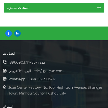
منتجات مميزة
اتصل بنا
هذه :
+86-18960903717
eric@gozyun.com
البريد الإلكتروني :
WhatsApp :
+8618960903717
Juze Center Factory, No. 105, High-tech Avenue, Shangjie
Town, Minhou County, Fuzhou City
اشترك