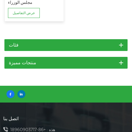
مجلس الوزراء
عرض التفاصيل
فئات
منتجات مميزة
اتصل بنا
هذه :
+86-18960903717