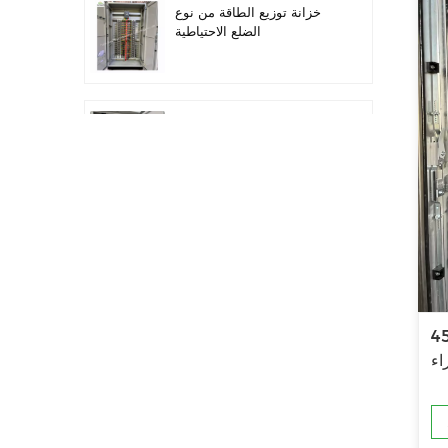
خزانة توزيع الطاقة من نوع
الضلع الاحتياطية
أتمتة معدات التوزيع معدات
التحكم PLC
خزانة التحكم الكهربائية
لتحويل التردد القابل للبرمجة
لصدأ المحرك
خزانة عداد كهربائي تستخدم
اء
في صندوق عداد كهربائي
لمراكز التسوق