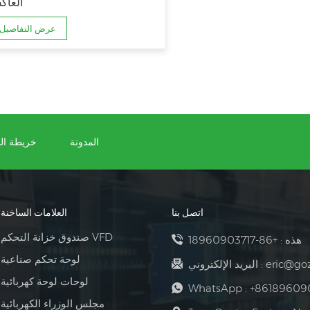
العا
عرض التفاصيل
المدونة
خريطة ال
اتصل بنا
العلامات الساخنة
صندوق خزانة التحكم VFD
هذه :
+86-18960903717
لوحة تحكم صناعية
eric@go
البريد الإلكتروني :
لوحات لوحة كهربائية
WhatsApp :
+86189609
مجلس الوزراء الكهربائية