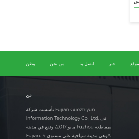
كس
موقع
خبر
اتصل بنا
من نحن
وطن
عن
تأسست شركة Fujian Guozhiyun
Information Technology Co., Ltd. في
مايو 2017، وتقع في مدينة Fuzhou بمقاطعة
Fujian، وهي مدينة سياحية على مستوى 4A