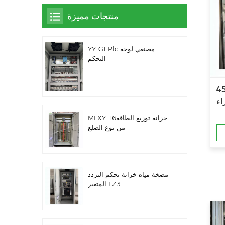
منتجات مميزة
YY-G1 Plc مصنعي لوحة
التحكم
صدأ لينة بدء
اء
MLXY-T6خزانة توزيع الطاقة
من نوع الضلع
مضخة مياه خزانة تحكم التردد
المتغير LZ3