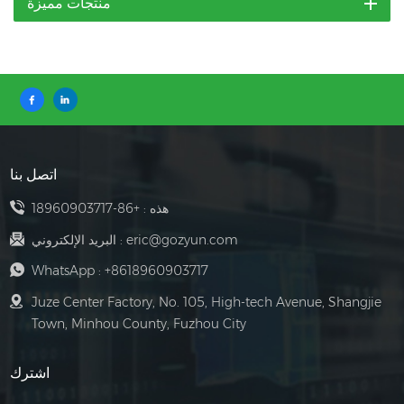
منتجات مميزة
اتصل بنا
هذه :
+86-18960903717
eric@gozyun.com
البريد الإلكتروني :
WhatsApp :
+8618960903717
Juze Center Factory, No. 105, High-tech Avenue, Shangjie
Town, Minhou County, Fuzhou City
اشترك