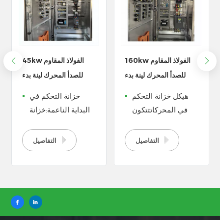
160kw الفولاذ المقاوم
45kw الفولاذ المقاوم
للصدأ المحرك لينة بدء
للصدأ المحرك لينة بدء
لوحة التحكم
التحكم مجلس الوزراء
هيكل خزانة التحكم
خزانة التحكم في
في المحركاتتتكون
البداية الناعمة:خزانة
خزانة التحكم في
التحكم في التشغيل
المحرك من جزأين:
الناعم عبارة عن
التفاصيل
التفاصيل
دائرة التحكم ودائرة
معدات كهربائية
الطاقة. من بينها،
تستخدم للتحكم في
تشتمل دائرة التحكم
المحرك، والتي يمكنها
بشكل أساسي على
تقليل تيار التشغيل،
مكونات مثل وحدات
وتقليل التأثير على
التحكم، والموصلات،
نظام التوزيع، وإطالة