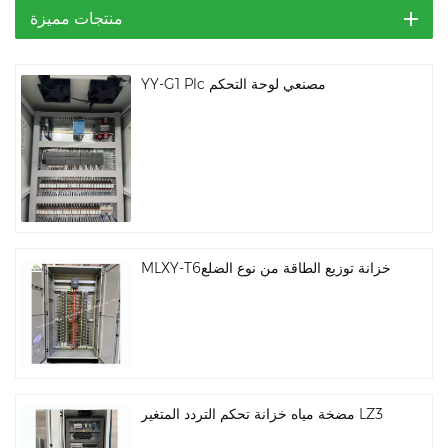
منتجات مميزة
YY-G1 Plc مصنعي لوحة التحكم
MLXY-T6خزانة توزيع الطاقة من نوع الضلع
مضخة مياه خزانة تحكم التردد المتغير LZ3