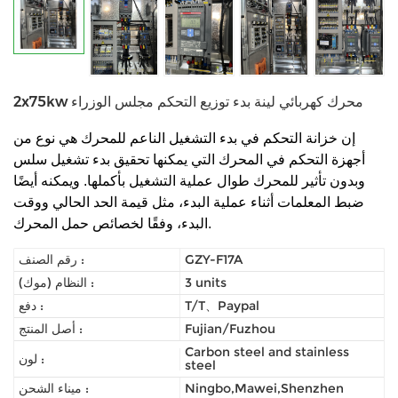
2x75kw محرك كهربائي لينة بدء توزيع التحكم مجلس الوزراء
إن خزانة التحكم في بدء التشغيل الناعم للمحرك هي نوع من
أجهزة التحكم في المحرك التي يمكنها تحقيق بدء تشغيل سلس
وبدون تأثير للمحرك طوال عملية التشغيل بأكملها. ويمكنه أيضًا
ضبط المعلمات أثناء عملية البدء، مثل قيمة الحد الحالي ووقت
البدء، وفقًا لخصائص حمل المحرك.
GZY-F17A
رقم الصنف :
3 units
النظام (موك) :
T/T、Paypal
دفع :
Fujian/Fuzhou
أصل المنتج :
Carbon steel and stainless
لون :
steel
Ningbo,Mawei,Shenzhen
ميناء الشحن :