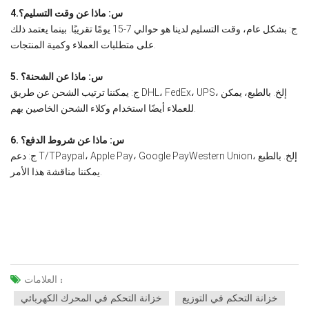
4.س: ماذا عن وقت التسليم؟
ج: بشكل عام، وقت التسليم لدينا هو حوالي 7-15 يومًا تقريبًا. بينما يعتمد ذلك
على متطلبات العملاء وكمية المنتجات.
5. س: ماذا عن الشحنة؟
ج: يمكننا ترتيب الشحن عن طريق DHL، FedEx، UPS، إلخ. بالطبع، يمكن
للعملاء أيضًا استخدام وكلاء الشحن الخاصين بهم.
6. س: ماذا عن شروط الدفع؟
ج: دعم T/TPaypal، Apple Pay، Google PayWestern Union، إلخ. بالطبع
يمكننا مناقشة هذا الأمر.
العلامات :
خزانة التحكم في التوزيع
خزانة التحكم في المحرك الكهربائي