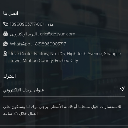
والمرحلات، والأزرار،
عمر خدمة المحرك
اتصل بنا
وأضواء المؤشر، وما
والمعدات ذات الصلة
إلى ذلك. يمكن لهذه
هذه :
+86-18960903717
المكونات تحقيق
eric@gozyun.com
البريد الإلكتروني :
وظائف مثل التشغيل،
WhatsApp :
+8618960903717
والإيقاف، والدوران،
Juze Center Factory, No. 105, High-tech Avenue, Shangjie
والتحكم في سرعة
Town, Minhou County, Fuzhou City
المحرك. تعمل دائرة
الطاقة بشكل أساسي
اشترك
على توفير الطاقة
لدائرة التحكم، بما
في ذلك قواطع
الدائرة، وأطراف
للاستفسارات حول منتجاتنا أو قائمة الأسعار، يرجى ترك لنا وسنكون على
الأسلاك، ومرحلات
اتصال خلال 24 ساعة.
الطاقة، وما إلى ذلك.