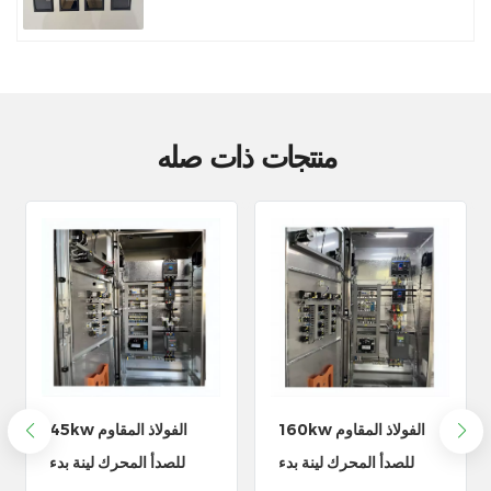
منتجات ذات صله
2x75kw محرك كهربائي
160kw الفولاذ المقاوم
لينة بدء توزيع التحكم
للصدأ المحرك لينة بدء