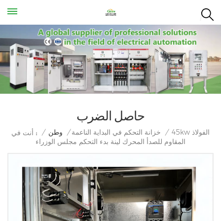
حاصل الضرب
45kw الفولاذ
/
خزانة التحكم في البداية الناعمة
/
وطن
/
أنت في :
المقاوم للصدأ المحرك لينة بدء التحكم مجلس الوزراء