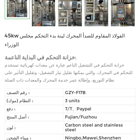
45kw الفولاذ المقاوم للصدأ المحرك لينة بدء التحكم مجلس
الوزراء
خزانة التحكم في البداية الناعمة:
خزانة التحكم في التشغيل الناعم عبارة عن معدات كهربائية تستخدم
للتحكم في المحرك، والتي يمكنها تقليل تيار التشغيل، وتقليل التأثير على
نظام التوزيع، وإطالة عمر خدمة المحرك والمعدات ذات الصلة
GZY-F17B
رقم الصنف :
3 units
النظام (موك) :
T/T、Paypal
دفع :
Fujian/Fuzhou
أصل المنتج :
Carbon steel and stainless
لون :
steel
Ningbo,Mawei,Shenzhen
ميناء الشحن :