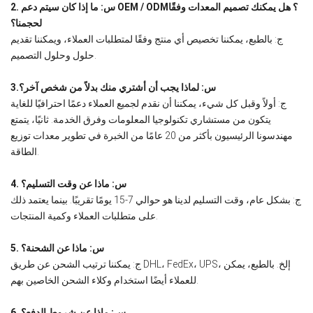
2. س: ما إذا كان سيتم دعم OEM / ODM؟ هل يمكنك تصميم المعدات وفقًا
لحجمنا؟
ج: بالطبع، يمكننا تخصيص أي منتج وفقًا لمتطلبات العملاء، ويمكننا تقديم
حلول وحلول التصميم.
3.س: لماذا يجب أن أشتري منك بدلاً من شخص آخر؟
ج: أولاً وقبل كل شيء، يمكننا أن نقدم لجميع العملاء دعمًا احترافيًا للغاية
يتكون من مستشاري تكنولوجيا المعلومات وفرق الخدمة. ثانيًا، يتمتع
مهندسونا الرئيسيون بأكثر من 20 عامًا من الخبرة في تطوير معدات توزيع
الطاقة.
4. س: ماذا عن وقت التسليم؟
ج: بشكل عام، وقت التسليم لدينا هو حوالي 7-15 يومًا تقريبًا. بينما يعتمد ذلك
على متطلبات العملاء وكمية المنتجات.
5. س: ماذا عن الشحنة؟
ج: يمكننا ترتيب الشحن عن طريق DHL، FedEx، UPS، إلخ. بالطبع، يمكن
للعملاء أيضًا استخدام وكلاء الشحن الخاصين بهم.
6. س: ماذا عن شروط الدفع؟