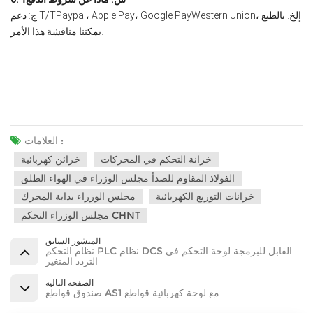
ج: دعم T/TPaypal، Apple Pay، Google PayWestern Union، إلخ. بالطبع
يمكننا مناقشة هذا الأمر.
العلامات :
خزانة التحكم في المحركات
خزائن كهربائية
الفولاذ المقاوم للصدأ مجلس الوزراء في الهواء الطلق
خزانات التوزيع الكهربائية
مجلس الوزراء بداية المحرك
مجلس الوزراء التحكم CHNT
المنشور السابق
نظام التحكم PLC نظام DCS القابل للبرمجة لوحة التحكم في
التردد المتغير
الصفحة التالية
صندوق قواطع AS1 مع لوحة كهربائية قواطع