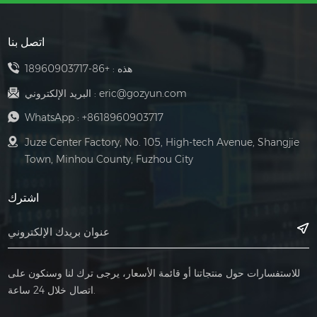
التحكم، والموصلات،
نظام التوزيع، وإطالة
والمرحلات، والأزرار،
عمر خدمة المحرك
اتصل بنا
وأضواء المؤشر، وما
والمعدات ذات الصلة
إلى ذلك. يمكن لهذه
هذه :
+86-18960903717
المكونات تحقيق
eric@gozyun.com
البريد الإلكتروني :
وظائف مثل التشغيل،
WhatsApp :
+8618960903717
والإيقاف، والدوران،
Juze Center Factory, No. 105, High-tech Avenue, Shangjie
والتحكم في سرعة
Town, Minhou County, Fuzhou City
المحرك. تعمل دائرة
الطاقة بشكل أساسي
اشترك
على توفير الطاقة
لدائرة التحكم، بما
في ذلك قواطع
الدائرة، وأطراف
للاستفسارات حول منتجاتنا أو قائمة الأسعار، يرجى ترك لنا وسنكون على
الأسلاك، ومرحلات
اتصال خلال 24 ساعة.
الطاقة، وما إلى ذلك.