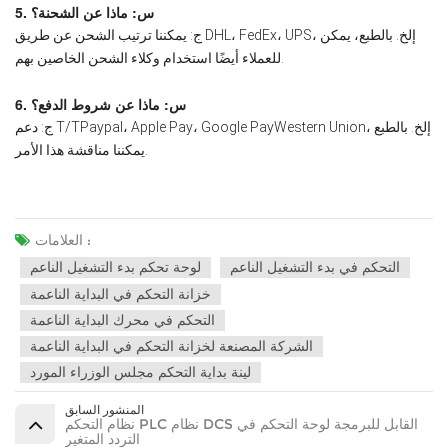
5. س: ماذا عن الشحنة؟
ج: يمكننا ترتيب الشحن عن طريق DHL، FedEx، UPS، إلخ. بالطبع، يمكن
للعملاء أيضًا استخدام وكلاء الشحن الخاصين بهم.
6. س: ماذا عن شروط الدفع؟
ج: دعم T/TPaypal، Apple Pay، Google PayWestern Union، إلخ. بالطبع
يمكننا مناقشة هذا الأمر.
العلامات :
التحكم في بدء التشغيل الناعم
لوحة تحكم بدء التشغيل الناعم
خزانة التحكم في البداية الناعمة
التحكم في محرك البداية الناعمة
الشركة المصنعة لخزانة التحكم في البداية الناعمة
لينة بداية التحكم مجلس الوزراء المورد
المنشور السابق
نظام التحكم PLC نظام DCS القابل للبرمجة لوحة التحكم في
التردد المتغير