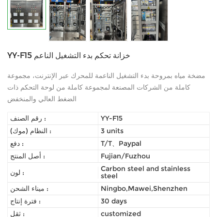
YY-F15 خزانة تحكم بدء التشغيل الناعم
مضخة مياه بمروحة بدء التشغيل الناعمة للمحرك عبر الإنترنت، مجموعة
كاملة من الشركات المصنعة لمجموعة كاملة من لوحة التحكم ذات
الضغط العالي والمنخفض
YY-F15
رقم الصنف :
3 units
النظام (موك) :
T/T、Paypal
دفع :
Fujian/Fuzhou
أصل المنتج :
Carbon steel and stainless
لون :
steel
Ningbo,Mawei,Shenzhen
ميناء الشحن :
30 days
فترة إنتاج :
customized
ثقل :