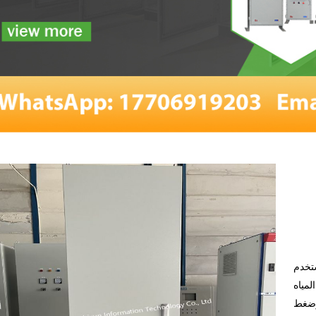
تخدم
مياه
 وضغط