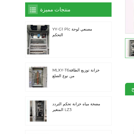
منتجات مميزة
YY-G1 Plc مصنعي لوحة
التحكم
MLXY-T6خزانة توزيع الطاقة
من نوع الضلع
ج
مضخة مياه خزانة تحكم التردد
المتغير LZ3