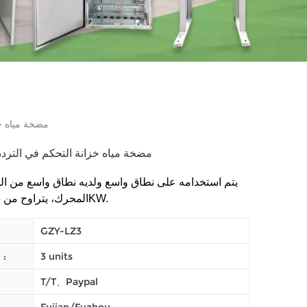
LZ3 مضخة مياه
LZ3 مضخة مياه خزانة التحكم في التردد
يتم استخدامه على نطاق واسع ولديه نطاق واسع من ال
المحرك، يتراوح من 0.18 إلى 280KW.
GZY-LZ3
3 units
النظام (موك) :
T/T、Paypal