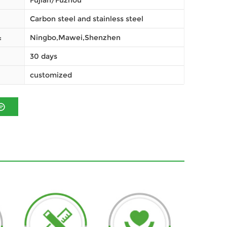
Fujian/Fuzhou
Carbon steel and stainless steel
Ningbo,Mawei,Shenzhen
ميناء
30 days
customized