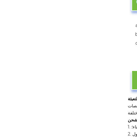
نصات
تلفة
اء؛