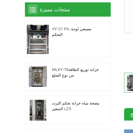
منتجات مميزة
YY-G1 Plc مصنعي لوحة
التحكم
MLXY-T6خزانة توزيع الطاقة
من نوع الضلع
مضخة مياه خزانة تحكم التردد
المتغير LZ3
ج