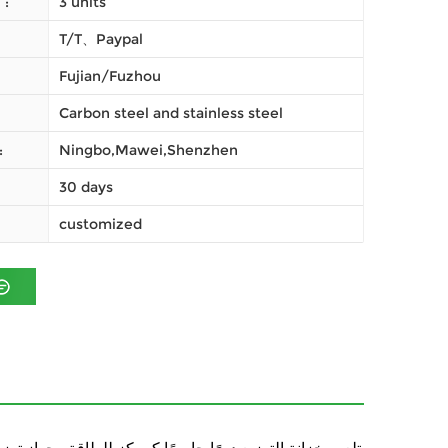
3 units
النظام (موك) :
T/T、Paypal
Fujian/Fuzhou
Carbon steel and stainless steel
Ningbo,Mawei,Shenzhen
ميناء
30 days
customized