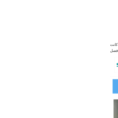
ات التجارية للأجزاء الكهربائية، فإننا معتادون على العمل مع العلامات