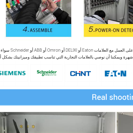
سواء كانت Schneider أو ABB أو Omron أو DELIXI أو Eaton أو غيرها من العلام