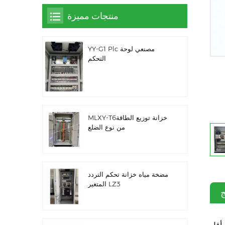
منتجات مميزة
YY-G1 Plc مصنعي لوحة
التحكم
MLXY-T6خزانة توزيع الطاقة
من نوع الضلع
مضخة مياه خزانة تحكم التردد
المتغير LZ3
ج