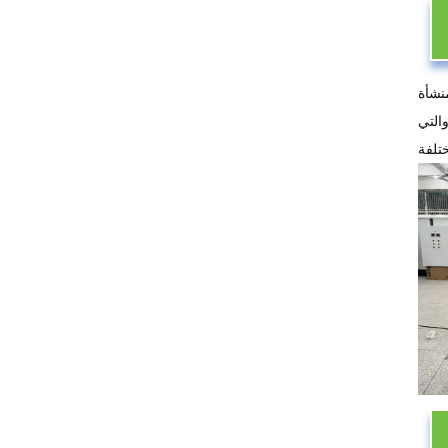
نشأة
التي