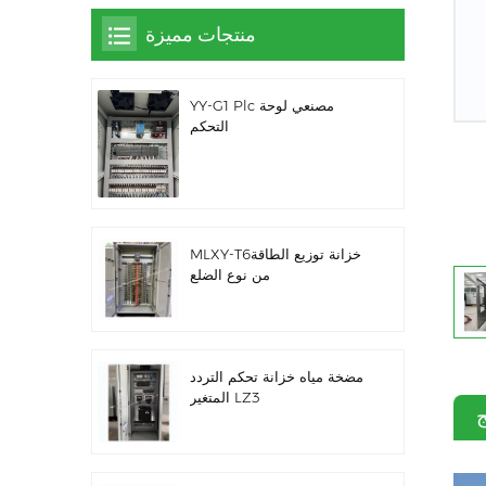
منتجات مميزة
YY-G1 Plc مصنعي لوحة
التحكم
MLXY-T6خزانة توزيع الطاقة
من نوع الضلع
مضخة مياه خزانة تحكم التردد
المتغير LZ3
ج