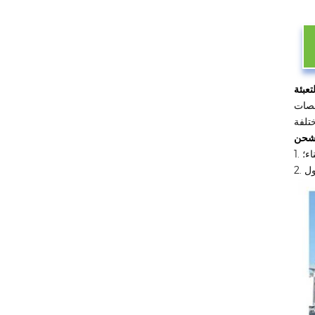
نصات
تلفة
اء؛