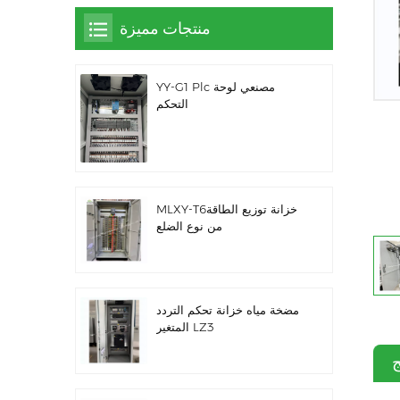
منتجات مميزة
YY-G1 Plc مصنعي لوحة
التحكم
MLXY-T6خزانة توزيع الطاقة
من نوع الضلع
مضخة مياه خزانة تحكم التردد
المتغير LZ3
ج