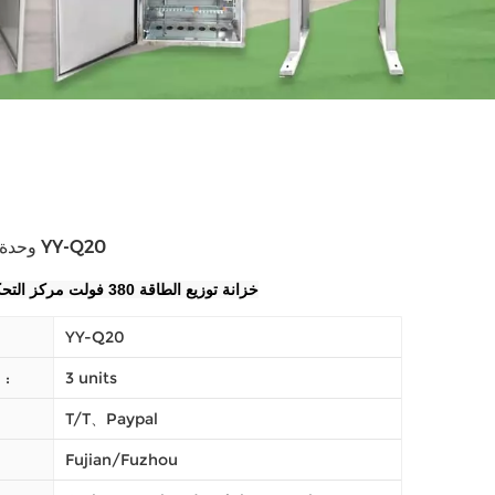
وحدة توزيع الخزانة YY-Q20
خزانة توزيع الطاقة 380 فولت مركز التحكم في المحرك
YY-Q20
3 units
النظام (موك) :
T/T、Paypal
Fujian/Fuzhou