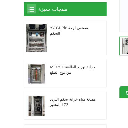
منتجات مميزة
YY-G1 Plc مصنعي لوحة
التحكم
MLXY-T6خزانة توزيع الطاقة
من نوع الضلع
ج
مضخة مياه خزانة تحكم التردد
المتغير LZ3